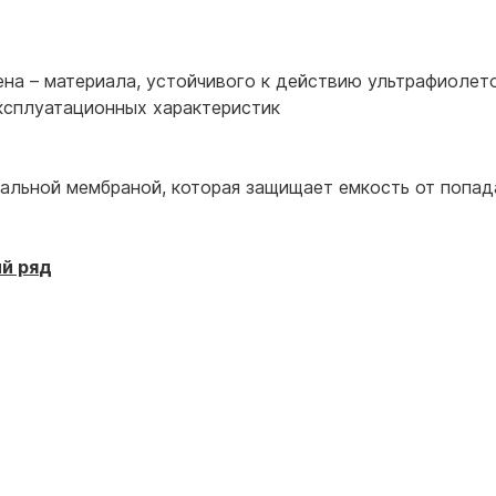
ена – материала, устойчивого к действию ультрафиолет
ксплуатационных характеристик
льной мембраной, которая защищает емкость от попада
й ря
д