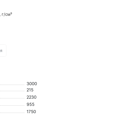
 г/см³
я
3000
215
2230
955
1750