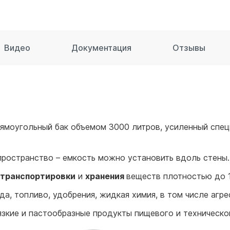
для воды 60 литров
для воды 50 литров
Видео
Документация
Отзывы
рямоугольный бак объемом 3000 литров, усиленный спе
пространство – емкость можно установить вдоль стены
транспортировки
и
хранения
веществ плотностью до 1,
да, топливо, удобрения, жидкая химия, в том числе агр
язкие и пастообразные продукты пищевого и техническо