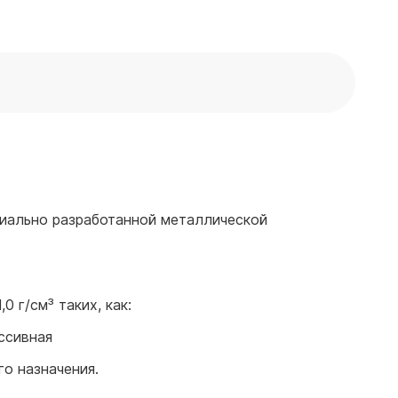
циально разработанной металлической
.
0 г/см³ таких, как:
ессивная
го назначения.