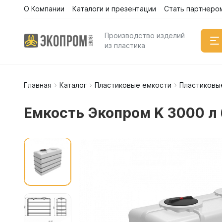
О Компании
Каталоги и презентации
Стать партнеро
Производство изделий
из пластика
Главная
Каталог
Пластиковые емкости
Пластиковы
Емкости
Вертикал
Емкость Экопром K 3000 л 
Горизонт
Прямоуго
Емкости 
Емкости 
Емкости 
Емкости 
Емкости 
Емкости 