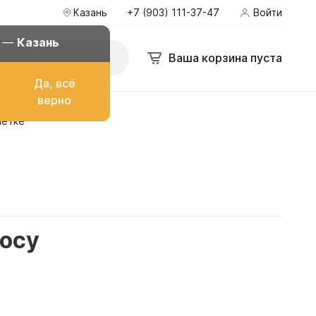
Казань
+7 (903) 111-37-47
Войти
д —
Казань
Ваша корзина пуста
Да, всё
верно
шетке
о топлива
ом
росу
их