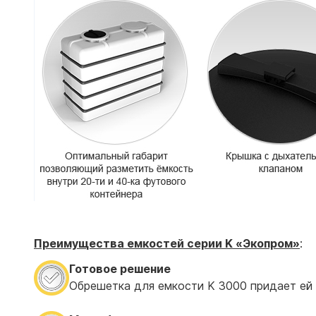
Преимущества емкостей серии K
«Экопром»
:
Готовое решение
Обрешетка для емкости K 3000 придает ей 