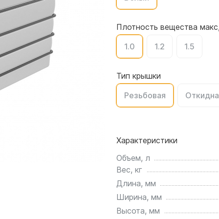
для воды 4500 литров
ЦКТ для ферментации
для воды 4000 литров
Плотность вещества макс,
для воды 3000 литров
1.0
1.2
1.5
для воды 2500 литров
для воды 2000 литров
для воды 1500 литров
Тип крышки
для воды 1000 литров
Резьбовая
Откидна
для воды 750 литров
для воды 600 литров
для воды 500 литров
Характеристики
для воды 400 литров
для воды 300 литров
Объем, л
Вес, кг
для воды 240 литров
Длина, мм
для воды 200 литров
Ширина, мм
для воды 100 литров
Высота, мм
для воды 75 литров