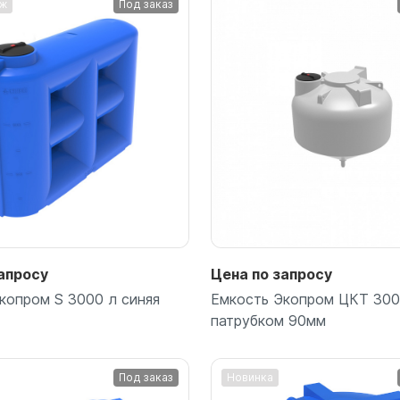
аж
Под заказ
для воды 60 литров
для воды 50 литров
Подробнее
Подробнее
апросу
Цена по запросу
копром S 3000 л синяя
Емкость Экопром ЦКТ 300
патрубком 90мм
Под заказ
Новинка