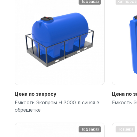
Под заказ
Хит прод
Емкости 
Емкости 
Подробнее
Цена по запросу
Цена по з
Емкость Экопром H 3000 л синяя в
Емкость Э
обрешетке
Под заказ
Новинка