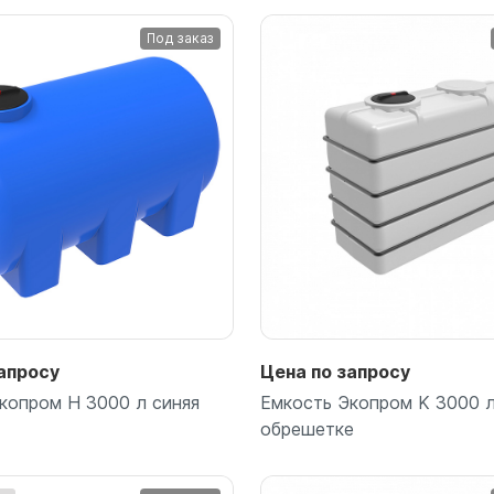
для воды 4500 литров
ЦКТ для ферментации
Под заказ
для воды 4000 литров
для воды 3000 литров
для воды 2500 литров
для воды 2000 литров
для воды 1500 литров
для воды 1000 литров
для воды 750 литров
для воды 600 литров
для воды 500 литров
для воды 400 литров
для воды 300 литров
апросу
Цена по запросу
для воды 240 литров
копром H 3000 л синяя
Емкость Экопром K 3000 л
для воды 200 литров
обрешетке
для воды 100 литров
для воды 75 литров