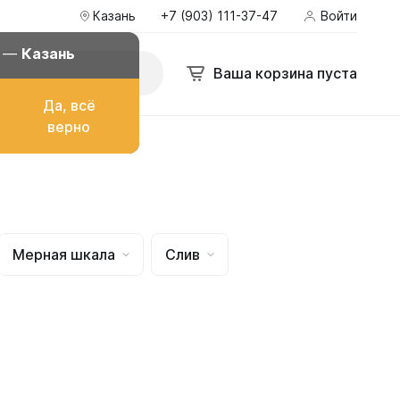
Казань
+7 (903) 111-37-47
Войти
 111-37-47
Войти
aromanova.promo-karta@yandex.ru
д —
Казань
Поиск
Ваша корзина пуста
Ваша корзина пуста
Да, всё
верно
о топлива
Мерная шкала
Слив
ом
их