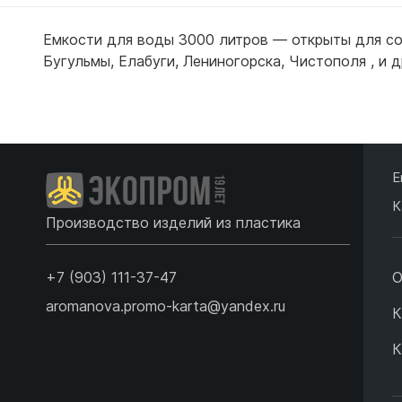
Емкости для воды 3000 литров — открыты для со
Бугульмы
,
Елабуги
,
Лениногорска
,
Чистополя
,
и д
Подробнее
Подробн
Е
К
Производство изделий из пластика
+7 (903) 111-37-47
О
aromanova.promo-karta@yandex.ru
К
К