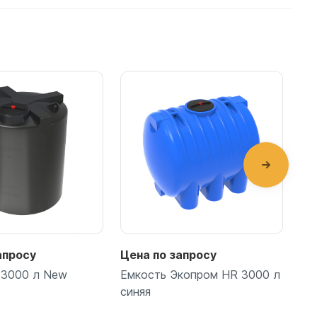
апросу
Цена по запросу
Це
 3000 л New
Емкость Экопром HR 3000 л
Ем
синяя
л 