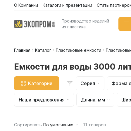
О Компании
Каталоги и презентации
Стать партнеро
Каталог
Производство изделий
из пластика
Главная
Каталог
Пластиковые емкости
Пластиковы
Емкости
Вертикал
Емкости для воды 3000 ли
Горизонт
Прямоуго
Категории
Серия
Форма 
Емкости 
Емкости 
Наши предложения
Длина, мм
Шир
Емкости 
Емкости 
Емкости 
Сортировать
По умолчанию
11
товаров
Емкости 