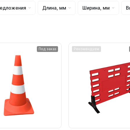
для воды 4500 литров
ЦКТ для ферментации
редложения
Длина, мм
Ширина, мм
В
для воды 4000 литров
для воды 3000 литров
для воды 2500 литров
для воды 2000 литров
для воды 1500 литров
Под заказ
Рекомендуем
для воды 1000 литров
для воды 750 литров
для воды 600 литров
для воды 500 литров
для воды 400 литров
для воды 300 литров
для воды 240 литров
для воды 200 литров
для воды 100 литров
для воды 75 литров