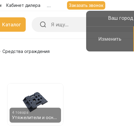
м
Кабинет дилера
Заказать звонок
Заказать звонок
Казань
+7 (903)
Ваш горо
Ваш город —
Казань
Каталог
Да, всё
Изменить
Изменить
верно
Средства ограждения
 для воды
Емкости для дизельног
ьные емкости
Вертикальные емкости
альные емкости
Горизонтальные емкости
льные емкости
Прямоугольные емкости
для воды 10 000 литров
Емкости с полным слив
для воды 8000 литров
Емкости с мешалками
для воды 7000 литров
Пищевые ванны
для воды 6000 литров
4 товара
Утяжелители и основания
для воды 5500 литров
Емкости для техническ
веществ
для воды 5000 литров