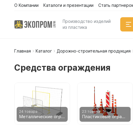
О Компании
Каталоги и презентации
Стать партнеро
Каталог
Производство изделий
из пластика
Главная
Каталог
Дорожно-строительная продукция
Емкости
Вертикал
Средства ограждения
Горизонт
Прямоуго
Емкости 
Емкости 
Емкости 
Емкости 
24 товара
23 товара
Металлические ограждения
Пластиковые ограждения
Емкости 
Емкости 