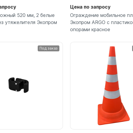
для воды 60 литров
апросу
Цена по запросу
для воды 50 литров
ожный 520 мм, 2 белые
Ограждение мобильное пл
ез утяжелителя Экопром
Экопром ARGO с пластик
опорами красное
Под заказ
Подробнее
Подробнее