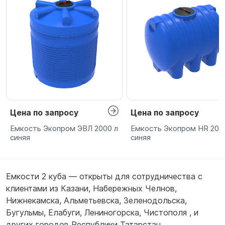
Цена по запросу
Цена по запросу
Емкость Экопром ЭВЛ 2000 л
Емкость Экопром HR 200
синяя
синяя
Емкости 2 куба — открыты для сотрудничества с
клиентами из
Казани
,
Набережных Челнов
,
Нижнекамска
,
Альметьевска
,
Зеленодольска
,
Бугульмы
,
Елабуги
,
Лениногорска
,
Чистополя
,
и
других городов Республики Татарстан.