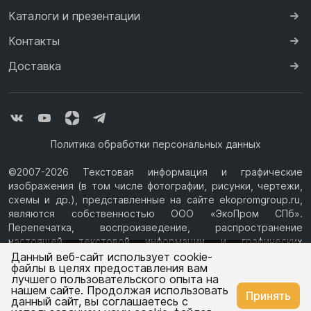
Каталоги и презентации
Контакты
Доставка
Политика обработки персональных данных
©2007-2026 Текстовая информация и графические
изображения (в том числе фотографии, рисунки, чертежи,
схемы и др.), представленные на сайте ekopromgroup.ru,
являются собственностью ООО «ЭкоПром СПб».
Перепечатка, воспроизведение, распространение
настоящей текстовой информации и графических
Ваш город —
Казань
изображений с Сайта возможны только с письменного
Данный веб-сайт использует cookie-
файлы в целях предоставления вам
разрешения ООО «ЭкоПром СПб» (ИНН 7814376069, ОГРН
лучшего пользовательского опыта на
1077847433730, Юридический адрес: 194044, г. Санкт-
нашем сайте. Продолжая использовать
Изменить
Да, всё верно
Принять
Петербург, ул.Чугунная, д.14, литера М.) Информация на
данный сайт, вы соглашаетесь с
сайте ekopromgroup.ru не является публичной офертой.