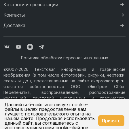
Каталоги и презентации
Контакты
Доставка
Политика обработки персональных данных
©2007-2026 Текстовая информация и графические
изображения (в том числе фотографии, рисунки, чертежи,
схемы и др.), представленные на сайте ekopromgroup.ru,
являются собственностью ООО «ЭкоПром СПб».
Перепечатка, воспроизведение, распространение
настоящей текстовой информации и графических
Ваш город —
Казань
изображений с Сайта возможны только с письменного
Данный веб-сайт использует cookie-
файлы в целях предоставления вам
разрешения ООО «ЭкоПром СПб» (ИНН 7814376069, ОГРН
лучшего пользовательского опыта на
1077847433730, Юридический адрес: 194044, г. Санкт-
нашем сайте. Продолжая использовать
Изменить
Да, всё верно
Принять
Петербург, ул.Чугунная, д.14, литера М.) Информация на
данный сайт, вы соглашаетесь с
сайте ekopromgroup.ru не является публичной офертой.
использованием нами cookie-файлов.